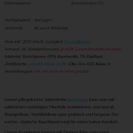
Informationen
Bewertungen
(0)
Verfügbarkeit:
Auf Lager
Lieferzeit:
bis zu 14 Werktage
Preis
inkl. 20% MwSt. zuzüglich
Versandkosten
Versand:
4€ Standardversand,
ab 80€ Gesamtbestellwert gratis
Material:
Stretchjersey (95% Baumwolle, 5% Elasthan)
Zertifizierte,
schadstofffreie Stoffe
(
Öko-Tex-100 Klasse 1)
Herstellungsart:
mit viel Liebe in Wien genäht
Unsere pflegeleichte, farbenfrohe
Babyhosen
kann man mit
zahlreichen einfarbigen Oberteile kombinieren, und sind als
Strampelhose /Wohlfühlhose ganz praktisch und bequem. Der
weiche, elastische Bauchbund sorgt für einen hohen Komfort.
Unsere Pumphosen können mit Deinem Baby ganz lange