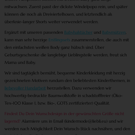
mitwachsen. Zuerst passt der dickste Windelpopo rein, und später
können die noch als Dreiviertelhosen, und letztendlich als
überknie-langer Shorts weiter verwendet werden.
Ergänzt mit unseren passenden
Babyhalstücher
und
Babymützen
,
kann man sehr herzige
Erstlingssets
zusammenstellen, die auch mit
den einfachsten weißen Body ganz hübsch sind. Über
Geburtsgeschenke die langlebige Lieblingsteile werden, freut sich
Mama und Baby.
Wir sind tagtäglich bemüht, bequeme Kinderkleidung mit herzig
gezeichneten
Motiven
rundum den beliebtesten Kinderthemen, in
liebevoller Handarbeit
herzustellen. Dazu verwenden wir
hochwertig-bedruckte Baumwollstoffe in schadstofffreier (Öko-
Tex-100 Klasse 1, bzw. Bio-, GOTS zertifizierter) Qualität.
Findest Du Dein Wunschdesign in der gewünschten Größe nicht
lagernd?
Alarmiere uns in Email (
kindermode@liebli.eu
) und wir
werden nach Möglichkeit Dein Wunsch-Stück nachnähen, und den