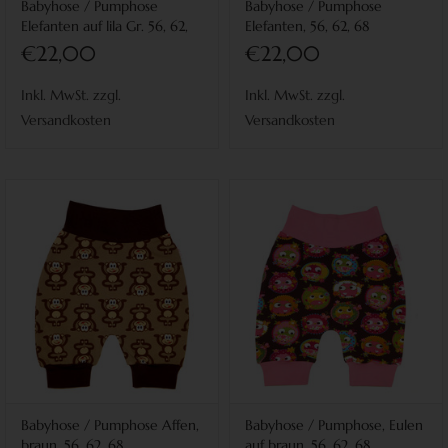
Babyhose / Pumphose
Babyhose / Pumphose
Elefanten auf lila Gr. 56, 62,
Elefanten, 56, 62, 68
68
€22,00
€22,00
Inkl. MwSt. zzgl.
Inkl. MwSt. zzgl.
Versandkosten
Versandkosten
Babyhose / Pumphose Affen,
Babyhose / Pumphose, Eulen
braun, 56, 62, 68
auf braun, 56, 62, 68