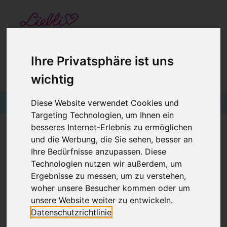
STARTSEITE
GUTSCHEINE
KINDERGESCHÄFT IN WIEN
Ihre Privatsphäre ist uns
BABYKLEIDUNG
€0,00
Login
wichtig
KINDERMODE
Diese Website verwendet Cookies und
Targeting Technologien, um Ihnen ein
BLOG
besseres Internet-Erlebnis zu ermöglichen
und die Werbung, die Sie sehen, besser an
ZAHLUNGSINFORMATION
Ihre Bedürfnisse anzupassen. Diese
Preise und Zahlungsarten:
Technologien nutzen wir außerdem, um
Ergebnisse zu messen, um zu verstehen,
Alle Preise sind Bruttopreise inklusive der gesetzlichen 20%
woher unsere Besucher kommen oder um
Mehrwertsteuer,
unsere Website weiter zu entwickeln.
Datenschutzrichtlinie
außer die Masken (laut Corona-Verordnung) sowie unsere