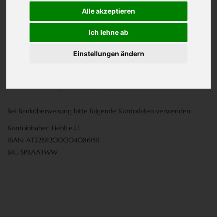
Gutscheine mit 0% MwSt.
Alle akzeptieren
Die Zahlung kann per Banküberweisung/Vorkasse, per Sofort
Ich lehne ab
Überweisung oder per Paypal erfolgen.
Einstellungen ändern
Nach unterbrochenen Sofort-Überweisung- oder PayPal-
Zahlungen besteht noch die Möglichkeit das Bestellbetrag durch
Banküberweisung zu bezahlen.
Bei Banküberweisung
bitte folgende Kontodaten verwenden:
Kontoinhaber: Liebli e.U.
IBAN: AT221912000040861511
BIC: SPBAATWW