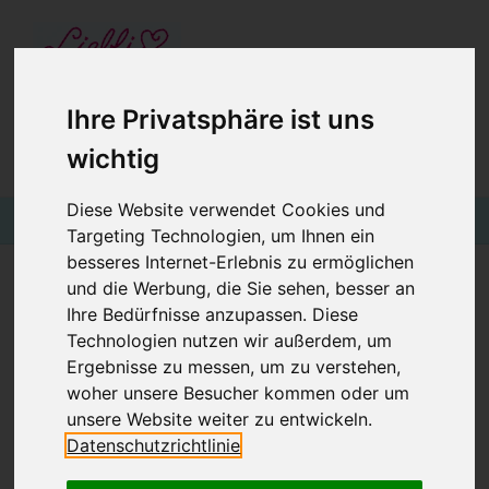
STARTSEITE
GUTSCHEINE
KINDERGESCHÄFT IN WIEN
Ihre Privatsphäre ist uns
wichtig
BABYKLEIDUNG
€0,00
Login
KINDERMODE
Diese Website verwendet Cookies und
Targeting Technologien, um Ihnen ein
BLOG
besseres Internet-Erlebnis zu ermöglichen
und die Werbung, die Sie sehen, besser an
PULLOVER - PRODUKTFOTOS KOMMEN
Ihre Bedürfnisse anzupassen. Diese
NOCH
Technologien nutzen wir außerdem, um
Ergebnisse zu messen, um zu verstehen,
woher unsere Besucher kommen oder um
Keine Produkte gefunden!...
unsere Website weiter zu entwickeln.
Datenschutzrichtlinie
* Inkl. MwSt. zzgl.
Versandkosten