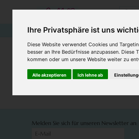
Ihre Privatsphäre ist uns wicht
STARTSEITE
GUTSCHEINE
KINDER
Diese Website verwendet Cookies und Targeting
besser an Ihre Bedürfnisse anzupassen. Diese
MI
kommen oder um unsere Website weiter zu ent
Produkte kommen bald
Alle akzeptieren
Ich lehne ab
Einstellun
Melden Sie sich für unseren Newsletter an: