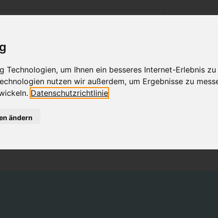
ig
GESCHÄFT IN WIEN
BABYKLEIDUNG
KINDERMODE
 Technologien, um Ihnen ein besseres Internet-Erlebnis zu
 Technologien nutzen wir außerdem, um Ergebnisse zu mess
TWACHSENDE TUNIKAKLEI
wickeln.
Datenschutzrichtlinie
gen ändern