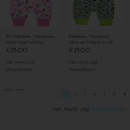
BIO Babyhose / Pumphose,
Babyhose / Pumphose,
kleine Vögel auf rosa
Dinos auf hellgrau Gr. 56,
62, 68
€25,00
€25,00
Inkl. MwSt. zzgl.
Inkl. MwSt. zzgl.
Versandkosten
Versandkosten
Seite 1 von 9
1
2
3
4
5
9
* Inkl. MwSt. zzgl.
Versandkosten