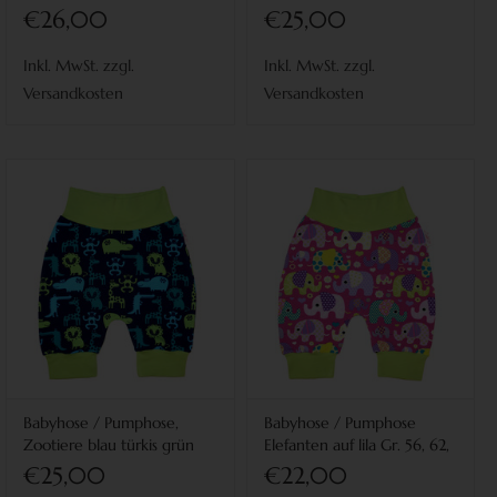
mint-petrol,56, 62, 68
€26,00
€25,00
Inkl. MwSt. zzgl.
Inkl. MwSt. zzgl.
Versandkosten
Versandkosten
Babyhose / Pumphose,
Babyhose / Pumphose
Zootiere blau türkis grün
Elefanten auf lila Gr. 56, 62,
Gr. 56, 62, 68
68
€25,00
€22,00