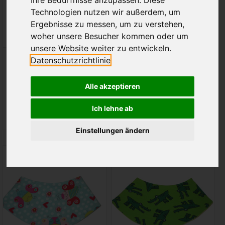
Technologien nutzen wir außerdem, um
Ergebnisse zu messen, um zu verstehen,
woher unsere Besucher kommen oder um
unsere Website weiter zu entwickeln.
BIO Babyhose / Pumphose,
Kinderhose Waldtiere auf
Datenschutzrichtlinie
Bagger und Traktor auf
grau
türkis
€25,00
€26,00
Alle akzeptieren
Inkl. MwSt. zzgl.
Inkl. MwSt. zzgl.
Ich lehne ab
Versandkosten
Versandkosten
Einstellungen ändern