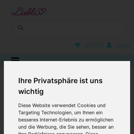
STARTSEITE
GUTSCHEINE
KINDERGESCHÄFT IN WIEN
BABYKLEIDUNG
€0,00
Login
KINDERMODE
BLOG
Ihre Privatsphäre ist uns
ÜBERSICHT
wichtig
Diese Website verwendet Cookies und
Targeting Technologien, um Ihnen ein
besseres Internet-Erlebnis zu ermöglichen
und die Werbung, die Sie sehen, besser an
Ihre Bedürfnisse anzupassen. Diese