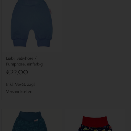
Liebli Babyhose /
Pumphose, einfarbig
jeansblau
€22,00
Inkl. MwSt. zzgl.
Versandkosten