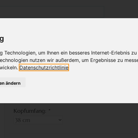
GESCHÄFT IN WIEN
BABYKLEIDUNG
KINDERMODE
ig
 Technologien, um Ihnen ein besseres Internet-Erlebnis zu
EANIE MÜTZE, AUTOS AUF 
 Technologien nutzen wir außerdem, um Ergebnisse zu mess
BAUMWOLLE GEFÜTTERT
wickeln.
Datenschutzrichtlinie
gen ändern
Bitte wählen Sie ein
Kopfumfang:
*