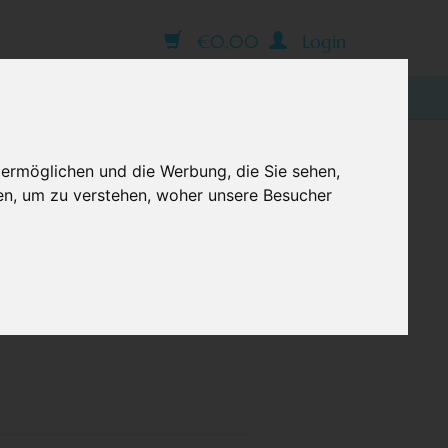
€0,00
Login
BLOG
 ermöglichen und die Werbung, die Sie sehen,
DUNKELBLAU, MIT
en, um zu verstehen, woher unsere Besucher
e Option