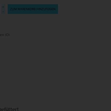
+
ZUM WARENKORB HINZUFÜGEN
-
gen
(0)
efüttert