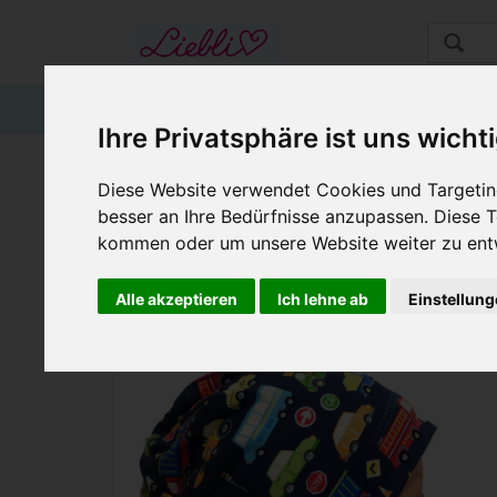
STARTSEITE
GUTSCHEINE
KINDER
Ihre Privatsphäre ist uns wicht
Diese Website verwendet Cookies und Targeting
KINDERMÜTZE, B
besser an Ihre Bedürfnisse anzupassen. Diese
kommen oder um unsere Website weiter zu ent
Alle akzeptieren
Ich lehne ab
Einstellun