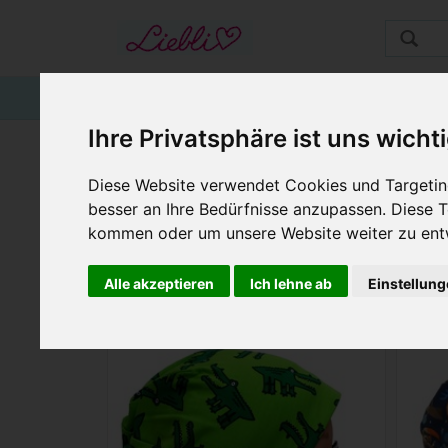
STARTSEITE
GUTSCHEINE
KINDER
Ihre Privatsphäre ist uns wicht
WINTERMÜTZEN F
Diese Website verwendet Cookies und Targeting
besser an Ihre Bedürfnisse anzupassen. Diese
BEAN
kommen oder um unsere Website weiter zu ent
Warme Kindermützen, Wintermützen, Winterhauben, warm
Alle akzeptieren
Ich lehne ab
Einstellun
Kindermütze, Wintermütze mit Fleece,
Kin
Krokodil grün
für Kopfgrößen 38-56 cm