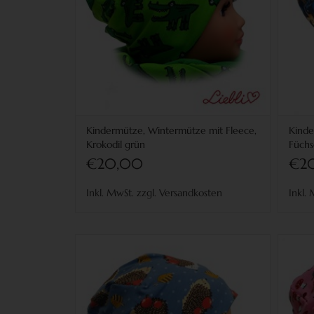
Kindermütze, Wintermütze mit Fleece,
Kinde
Krokodil grün
Füchs
€20,00
€2
Inkl. MwSt. zzgl. Versandkosten
Inkl.
Kindermütze, Wintermütze mit Fleece,
Kin
Igel auf jeansblau
für Kopfgrößen 38-56 cm