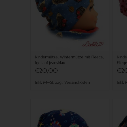
Kindermütze, Wintermütze mit Fleece,
Kinde
Igel auf jeansblau
Fliege
€20,00
€2
Inkl. MwSt. zzgl. Versandkosten
Inkl.
Kindermütze, Wintermütze mit Fleece,
Kin
Einhörner auf blau
für Kopfgrößen 38-56 cm