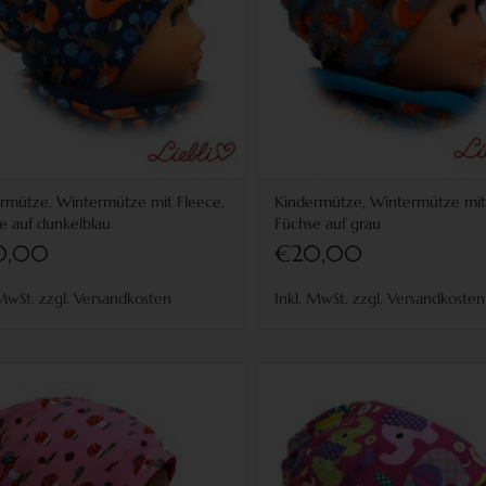
rmütze, Wintermütze mit Fleece,
Kindermütze, Wintermütze mit
e auf dunkelblau
Füchse auf grau
0,00
€20,00
 MwSt. zzgl. Versandkosten
Inkl. MwSt. zzgl. Versandkosten
dermütze, Wintermütze mit Fleece,
Kindermütze, Wintermütze mit 
Fliegenpilz rosa
Elefanten lila
für Kopfgrößen 38-56 cm
für Kopfgrößen 38-56 cm