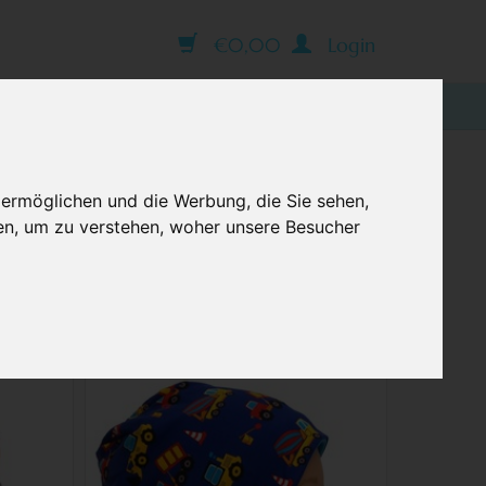
€0,00
Login
BLOG
RHAUBEN, WINTER
 ermöglichen und die Werbung, die Sie sehen,
en, um zu verstehen, woher unsere Besucher
INTER
nter online bestellen / in Wien kaufen
Fleece,
Kindermütze, Wintermütze mit Fleece,
Bagger auf blau
für Kopfgrößen 38-56 cm