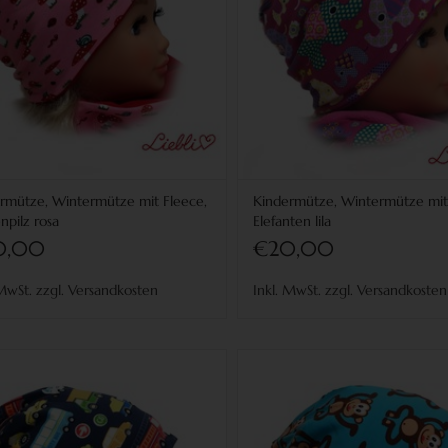
rmütze, Wintermütze mit Fleece,
Kindermütze, Wintermütze mit
npilz rosa
Elefanten lila
0,00
€20,00
 MwSt. zzgl. Versandkosten
Inkl. MwSt. zzgl. Versandkosten
dermütze, Wintermütze mit Fleece,
Kindermütze, Wintermütze mit 
Autos auf dunkelblau
Affen auf blau
für Kopfgrößen 38-56 cm
für Kopfgrößen 38-56 cm