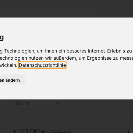
GESCHÄFT IN WIEN
BABYKLEIDUNG
KINDERMODE
ig
 Technologien, um Ihnen ein besseres Internet-Erlebnis zu
ERMÜTZE MIT FLEECE, AFF
 Technologien nutzen wir außerdem, um Ergebnisse zu mess
wickeln.
Datenschutzrichtlinie
Bitte wählen Sie ein
gen ändern
Kopfumfang:
*
€20,00
Inkl. MwSt.
zzgl.