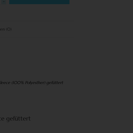
-
gen
(0)
Fleece (100% Polyesther) gefüttert
e gefüttert