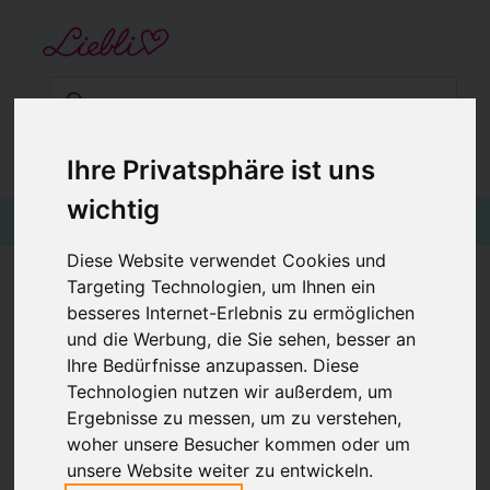
STARTSEITE
GUTSCHEINE
KINDERGESCHÄFT IN WIEN
BABYKLEIDUNG
€0,00
Login
Ihre Privatsphäre ist uns
wichtig
KINDERMODE
BLOG
Diese Website verwendet Cookies und
Targeting Technologien, um Ihnen ein
KINDERMÜTZE, WINTERMÜTZE MIT
besseres Internet-Erlebnis zu ermöglichen
FLEECE, FÜCHSE AUF DUNKELBLAU
und die Werbung, die Sie sehen, besser an
Ihre Bedürfnisse anzupassen. Diese
Technologien nutzen wir außerdem, um
Ergebnisse zu messen, um zu verstehen,
woher unsere Besucher kommen oder um
unsere Website weiter zu entwickeln.