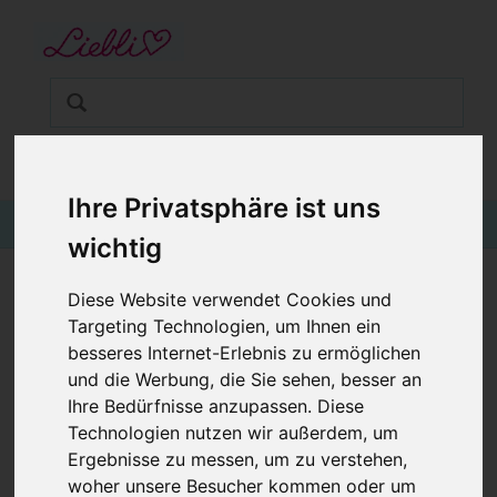
STARTSEITE
GUTSCHEINE
KINDERGESCHÄFT IN WIEN
BABYKLEIDUNG
€0,00
Login
Ihre Privatsphäre ist uns
KINDERMODE
wichtig
BLOG
Diese Website verwendet Cookies und
KINDERHOSE / SWEAT-HOSE, STERNE
Targeting Technologien, um Ihnen ein
PETROL
besseres Internet-Erlebnis zu ermöglichen
und die Werbung, die Sie sehen, besser an
Ihre Bedürfnisse anzupassen. Diese
Technologien nutzen wir außerdem, um
Ergebnisse zu messen, um zu verstehen,
woher unsere Besucher kommen oder um