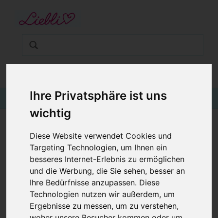
STARTSEITE
GUTSCHEINE
KINDERGESCHÄFT IN WIEN
BABYKLEIDUNG
€0,00
Login
KINDERMODE
Ihre Privatsphäre ist uns
wichtig
BLOG
KINDERHOSE AFFEN GELB
Diese Website verwendet Cookies und
Targeting Technologien, um Ihnen ein
besseres Internet-Erlebnis zu ermöglichen
und die Werbung, die Sie sehen, besser an
Ihre Bedürfnisse anzupassen. Diese
Technologien nutzen wir außerdem, um
Ergebnisse zu messen, um zu verstehen,
woher unsere Besucher kommen oder um