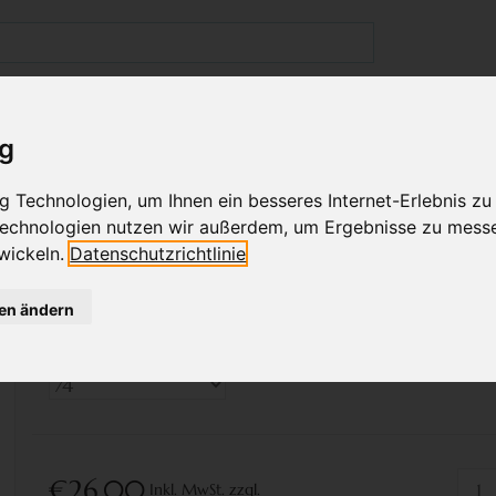
GESCHÄFT IN WIEN
BABYKLEIDUNG
KINDERMODE
ig
TEN AUF BRAUN
 Technologien, um Ihnen ein besseres Internet-Erlebnis zu
 Technologien nutzen wir außerdem, um Ergebnisse zu mess
wickeln.
Datenschutzrichtlinie
Bitte wählen Sie ein
gen ändern
Größe :
*
€26,00
Inkl. MwSt.
zzgl.