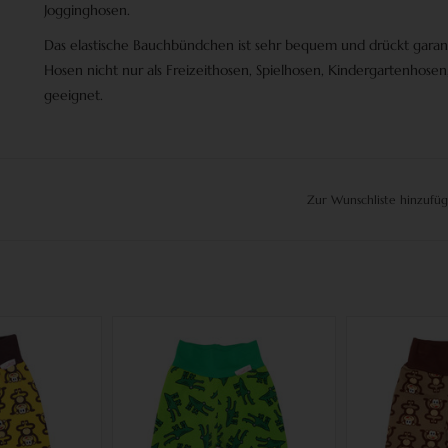
Jogginghosen
.
Das elastische Bauchbündchen ist sehr bequem und drückt garant
Hosen nicht nur als
Freizeithosen, Spielhosen, Kindergartenhosen
geeignet.
Zur Wunschliste hinzufü
ffen gelb
Kinderhose Krokodil grün
Kinderhos