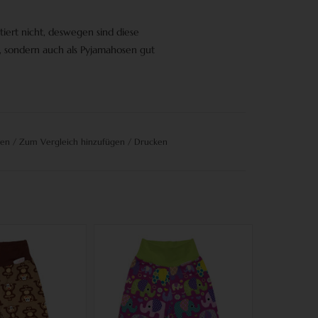
iert nicht, deswegen sind diese
,
sondern auch als
Pyjamahosen
gut
gen
/
Zum Vergleich hinzufügen
/
Drucken
e Affen braun
Kinderhose Elefanten lila