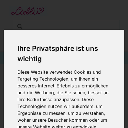
STARTSEITE
GUTSCHEINE
KINDERGESCHÄFT IN WIEN
BABYKLEIDUNG
€0,00
Login
Ihre Privatsphäre ist uns
KINDERMODE
wichtig
BLOG
Diese Website verwendet Cookies und
Targeting Technologien, um Ihnen ein
WARME KINDERHOSE, JOGGINGHOSE
besseres Internet-Erlebnis zu ermöglichen
PETROL
und die Werbung, die Sie sehen, besser an
Ihre Bedürfnisse anzupassen. Diese
Technologien nutzen wir außerdem, um
Ergebnisse zu messen, um zu verstehen,
woher unsere Besucher kommen oder um
unsere Website weiter zu entwickeln.