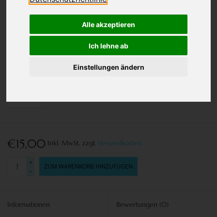
Alle akzeptieren
Ich lehne ab
Einstellungen ändern
€15,00
Inkl. MwSt.
zzgl.
Versandkosten
+
ZUM WARENKORB HINZUFÜGEN
-
Informationen
Bewertungen
(0)