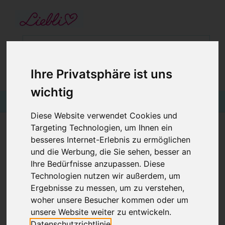
STARTSEITE
GUTSCHEINE
KINDERGESCHÄFT IN WIEN
Ihre Privatsphäre ist uns
BABYKLEIDUNG
€0,00
Login
wichtig
KINDERMODE
Diese Website verwendet Cookies und
BLOG
Targeting Technologien, um Ihnen ein
besseres Internet-Erlebnis zu ermöglichen
DREIECKSTUCH GLÜCKSPILZE AUF ROSA
und die Werbung, die Sie sehen, besser an
Ihre Bedürfnisse anzupassen. Diese
Technologien nutzen wir außerdem, um
Ergebnisse zu messen, um zu verstehen,
woher unsere Besucher kommen oder um
unsere Website weiter zu entwickeln.
Datenschutzrichtlinie