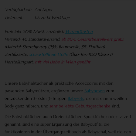
Verfügbarkeit:
Auf Lager
Lieferzeit:
bis zu 14 Werktage
Preis
inkl. 20% MwSt. zuzüglich
Versandkosten
Versand:
4€ Standardversand,
ab 80€ Gesamtbestellwert gratis
Material:
Stretchjersey (95% Baumwolle, 5% Elasthan)
Zertifizierte,
schadstofffreie Stoffe
(
Öko-Tex-100 Klasse 1)
Herstellungsart:
mit viel Liebe in Wien genäht
Unsere Babyhalstücher als praktische Acceccoires mit den
passenden Babymützen, ergänzen unsere
Babyhosen
zum
entzückenden 2- oder 3-Teiligen
Babysets
, die mit einem weißen
Body ganz hübsch, und
sehr
beliebte Geburtsgeschenke
sind.
Die
Babyhalstücher
, auch
Dreieckstücher
,
Spucktücher
oder
Latzerl
genannt, sind eine super Ergänzung des Babyoutfits, die
funktionieren in der Übergangszeit auch als
Babyschal
, weil die den