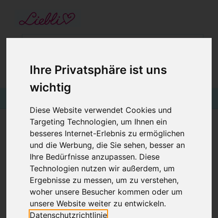
STARTSEITE
GUTSCHEINE
KINDERGESCHÄFT IN WIEN
Ihre Privatsphäre ist uns
BABYKLEIDUNG
€0,00
Login
wichtig
KINDERMODE
Diese Website verwendet Cookies und
BLOG
Targeting Technologien, um Ihnen ein
besseres Internet-Erlebnis zu ermöglichen
LILIPUTI LEDERPATSCHEN BLUME
und die Werbung, die Sie sehen, besser an
DUNKELBLAU PINK
Ihre Bedürfnisse anzupassen. Diese
Technologien nutzen wir außerdem, um
Ergebnisse zu messen, um zu verstehen,
woher unsere Besucher kommen oder um
unsere Website weiter zu entwickeln.
Datenschutzrichtlinie