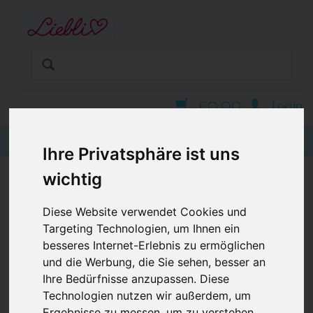
STARTSEITE
GUTSCHEINE
KINDERGESCHÄFT IN WIEN
BABYKLEIDUNG
€0,00
Login
KINDERMODE
Ihre Privatsphäre ist uns
BLOG
wichtig
BUNTER SHORT, ELEFANTEN AUF GRAU
Diese Website verwendet Cookies und
Targeting Technologien, um Ihnen ein
besseres Internet-Erlebnis zu ermöglichen
und die Werbung, die Sie sehen, besser an
Ihre Bedürfnisse anzupassen. Diese
Technologien nutzen wir außerdem, um
Ergebnisse zu messen, um zu verstehen,