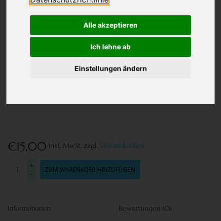
Alle akzeptieren
Ich lehne ab
Einstellungen ändern
€15,00
Inkl. MwSt.
zzgl.
Versandkosten
+
ZUM WARENKORB HINZUFÜGEN
-
Informationen
Bewertungen
(0)