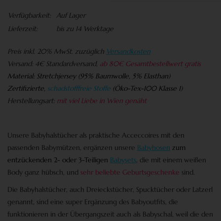
Verfügbarkeit:
Auf Lager
Lieferzeit:
bis zu 14 Werktage
Preis
inkl. 20% MwSt. zuzüglich
Versandkosten
Versand:
4€ Standardversand,
ab 80€ Gesamtbestellwert gratis
Material:
Stretchjersey (95% Baumwolle, 5% Elasthan)
Zertifizierte,
schadstofffreie Stoffe
(
Öko-Tex-100 Klasse 1)
Herstellungsart:
mit viel Liebe in Wien genäht
Unsere Babyhalstücher als praktische Acceccoires mit den
passenden Babymützen, ergänzen unsere
Babyhosen
zum
entzückenden 2- oder 3-Teiligen
Babysets
, die mit einem weißen
Body ganz hübsch, und
sehr
beliebte Geburtsgeschenke
sind.
Die
Babyhalstücher
, auch
Dreieckstücher
,
Spucktücher
oder
Latzerl
genannt, sind eine super Ergänzung des Babyoutfits, die
funktionieren in der Übergangszeit auch als
Babyschal
, weil die den