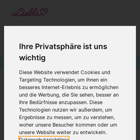
STARTSEITE
GUTSCHEINE
KINDERGESCHÄFT IN WIEN
Ihre Privatsphäre ist uns
BABYKLEIDUNG
€0,00
Login
wichtig
KINDERMODE
Diese Website verwendet Cookies und
BLOG
Targeting Technologien, um Ihnen ein
DREIECKSTUCH STERNE AUF BEIGE
besseres Internet-Erlebnis zu ermöglichen
und die Werbung, die Sie sehen, besser an
Ihre Bedürfnisse anzupassen. Diese
Technologien nutzen wir außerdem, um
Ergebnisse zu messen, um zu verstehen,
woher unsere Besucher kommen oder um
unsere Website weiter zu entwickeln.
Datenschutzrichtlinie