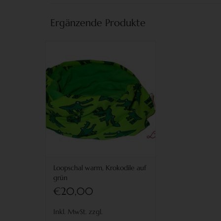
Ergänzende Produkte
Loopschal warm gefüttert, Krokodile
auf grün
Loopschal warm, Krokodile auf
grün
€20,00
Inkl. MwSt. zzgl.