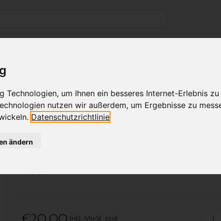
GESCHÄFT IN WIEN
BABYKLEIDUNG
KINDERMODE
ig
GEL AUF JEANSBLAU
 Technologien, um Ihnen ein besseres Internet-Erlebnis zu
 Technologien nutzen wir außerdem, um Ergebnisse zu mess
wickeln.
Datenschutzrichtlinie
Bitte wählen Sie ein
gen ändern
Kopfumfang:
*
€20,00
Inkl. MwSt.
zzgl.