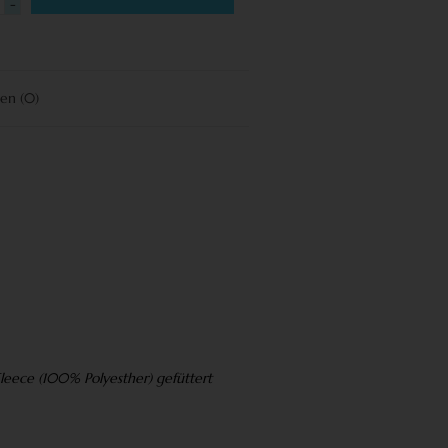
-
gen
(0)
Fleece (100% Polyesther) gefüttert