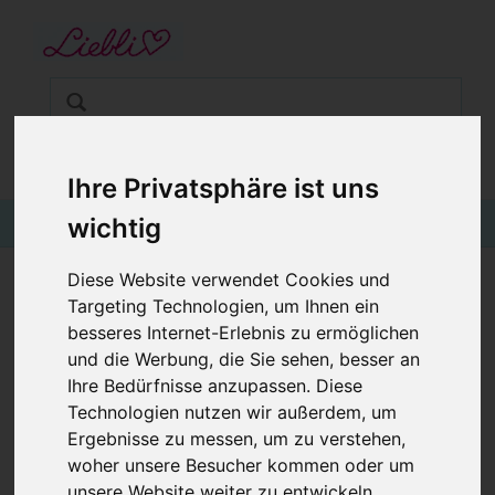
STARTSEITE
GUTSCHEINE
KINDERGESCHÄFT IN WIEN
BABYKLEIDUNG
€0,00
Login
Ihre Privatsphäre ist uns
KINDERMODE
wichtig
BLOG
Diese Website verwendet Cookies und
Targeting Technologien, um Ihnen ein
LOOPSCHAL WARM, WEIHNACHTSMANN
besseres Internet-Erlebnis zu ermöglichen
UND RENTIER RUDOLPH
und die Werbung, die Sie sehen, besser an
Ihre Bedürfnisse anzupassen. Diese
Technologien nutzen wir außerdem, um
Ergebnisse zu messen, um zu verstehen,
woher unsere Besucher kommen oder um
unsere Website weiter zu entwickeln.