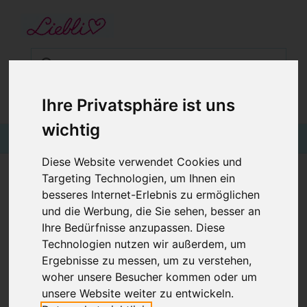
STARTSEITE
GUTSCHEINE
KINDERGESCHÄFT IN WIEN
BABYKLEIDUNG
Ihre Privatsphäre ist uns
€0,00
Login
wichtig
KINDERMODE
BLOG
Diese Website verwendet Cookies und
Targeting Technologien, um Ihnen ein
WARME KINDERMÜTZE MIT PASSENDEM
besseres Internet-Erlebnis zu ermöglichen
LOOPSCHAL, SCHNEEMÄNNER BLAU
und die Werbung, die Sie sehen, besser an
Ihre Bedürfnisse anzupassen. Diese
Technologien nutzen wir außerdem, um
Ergebnisse zu messen, um zu verstehen,
woher unsere Besucher kommen oder um
unsere Website weiter zu entwickeln.