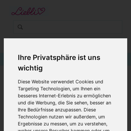
STARTSEITE
GUTSCHEINE
KINDERGESCHÄFT IN WIEN
BABYKLEIDUNG
€0,00
Login
KINDERMODE
Ihre Privatsphäre ist uns
wichtig
BLOG
KINDERHOSE FUCHS UND HASE AUF ROSA
Diese Website verwendet Cookies und
Targeting Technologien, um Ihnen ein
besseres Internet-Erlebnis zu ermöglichen
und die Werbung, die Sie sehen, besser an
Ihre Bedürfnisse anzupassen. Diese
Technologien nutzen wir außerdem, um
Ergebnisse zu messen, um zu verstehen,
woher unsere Besucher kommen oder um